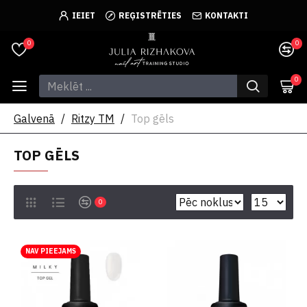
IEIET
REĢISTRĒTIES
KONTAKTI
0
0
0
Galvenā
Ritzy TM
Top gēls
TOP GĒLS
0
NAV PIEEJAMS