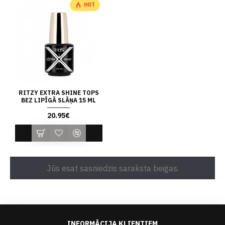
HOT
RITZY EXTRA SHINE TOPS
BEZ LIPĪGĀ SLĀŅA 15 ML
20.95€
Jūs esat sasniedzis saraksta beigas.
INFORMĀCIJA KLIENTIEM