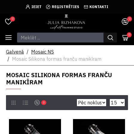
IEIET
REĢISTRĒTIES
KONTAKTI
0
0
0
Galvenā
Mosaic NS
Mosaic Silikona formas franču manikīram
MOSAIC SILIKONA FORMAS FRANČU
MANIKĪRAM
0