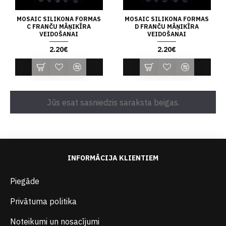
MOSAIC SILIKONA FORMAS
MOSAIC SILIKONA FORMAS
C FRANČU MĀŅIKĪRA
D FRANČU MĀŅIKĪRA
VEIDOŠANAI
VEIDOŠANAI
2.20€
2.20€
Jūs esat sasniedzis saraksta beigas.
INFORMĀCIJA KLIENTIEM
Piegāde
Privātuma politika
Noteikumi un nosacījumi