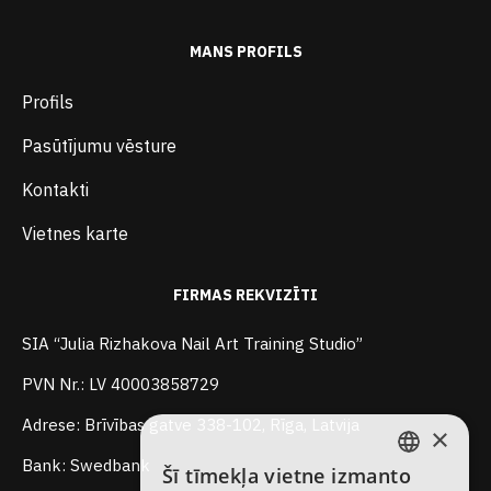
MANS PROFILS
Profils
Pasūtījumu vēsture
Kontakti
Vietnes karte
FIRMAS REKVIZĪTI
SIA “Julia Rizhakova Nail Art Training Studio”
PVN Nr.: LV 40003858729
Adrese: Brīvības gatve 338-102, Rīga, Latvija
×
Bank: Swedbank
Šī tīmekļa vietne izmanto
LATVIAN