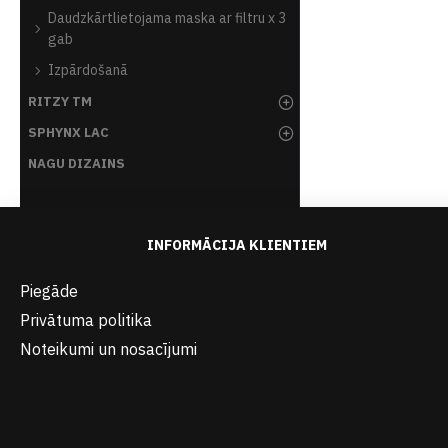
Daudzkārtlietojama maska ar filtru x 3
gab
Izpārdošanā
RITZY TM
SPHYNX LAC
NAGU DIZAINS
INFORMĀCIJA KLIENTIEM
Piegāde
Privātuma politika
Noteikumi un nosacījumi