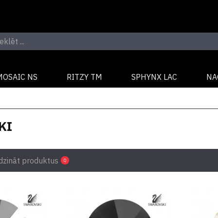
MOSAIC NS
RITZY TM
SPHYNX LAC
NA
KI
dzināt produktus
0