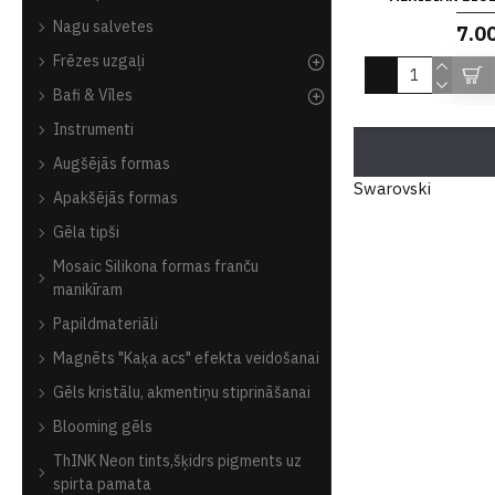
Nagu salvetes
7.0
Frēzes uzgaļi
Bafi & Vīles
Instrumenti
Augšējās formas
Swarovski
Apakšējās formas
Gēla tipši
Mosaic Silikona formas franču
manikīram
Papildmateriāli
Magnēts "Kaķa acs" efekta veidošanai
Gēls kristālu, akmentiņu stiprināšanai
Blooming gēls
ThINK Neon tints,šķidrs pigments uz
spirta pamata