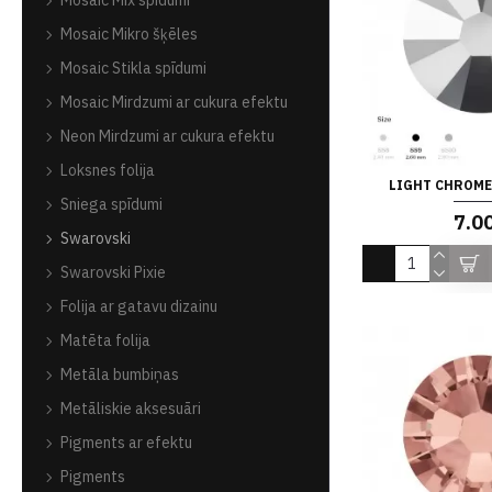
Mosaic Mix spīdumi
Mosaic Mikro šķēles
Mosaic Stikla spīdumi
Mosaic Mirdzumi ar cukura efektu
Neon Mirdzumi ar cukura efektu
Loksnes folija
LIGHT CHROME
Sniega spīdumi
7.0
Swarovski
Swarovski Pixie
Folija ar gatavu dizainu
Matēta folija
Metāla bumbiņas
Metāliskie aksesuāri
Pigments ar efektu
Pigments