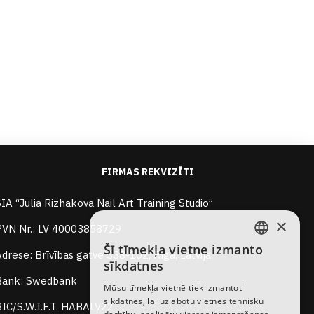
FIRMAS REKVIZĪTI
SIA “Julia Rizhakova Nail Art Training Studio”
×
PVN Nr.: LV 40003858729
Šī tīmekļa vietne izmanto
Adrese: Brīvības gatve 338-102, Rīga, Latvija
LATVIAN
sīkdatnes
RUSSIAN
Bank: Swedbank
Mūsu tīmekļa vietnē tiek izmantoti
sīkdatnes, lai uzlabotu vietnes tehnisku
ENGLISH
BIC/S.W.I.F.T. HABALV22