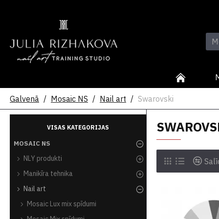
Galvenā
Mosaic NS
Nail art
Swarovski
SWAROVS
VISAS KATEGORIJAS
MOSAIC NS
NLY produkti
Salī
Manikīra tehnika
Nail art
Mosaic Lux mix spīdumi