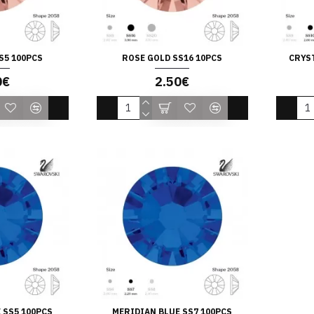
S5 100PCS
ROSE GOLD SS16 10PCS
CRYST
0€
2.50€
 SS5 100PCS
MERIDIAN BLUE SS7 100PCS