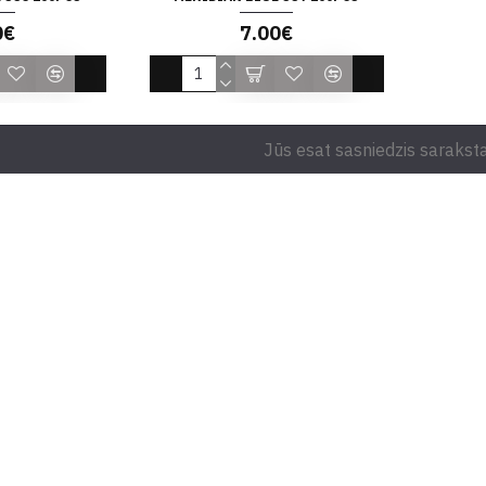
0€
7.00€
Jūs esat sasniedzis saraksta