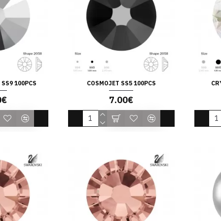
 SS9 100PCS
COSMOJET SS5 100PCS
CR
0€
7.00€