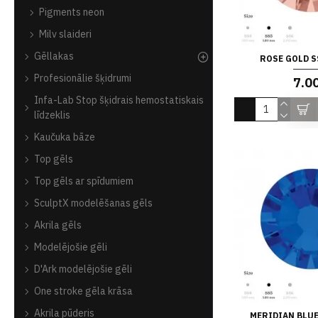
Pigments neon
Milv slaideri
Gēllakas
ROSE GOLD S
Profesionālie šķidrumi
7.0
Infa-Lab Stop šķidrais hemostatiskais
līdzeklis
Kaučuka bāze
Top gēls
Top gēls ar spīdumiem
SculptX modelēšanas gēls
Akrila gēls
Modelējošie gēli
D'Ark modelējošie gēli
One stroke gēla krāsa
Akrila pūderis
MERIDIAN BLUE