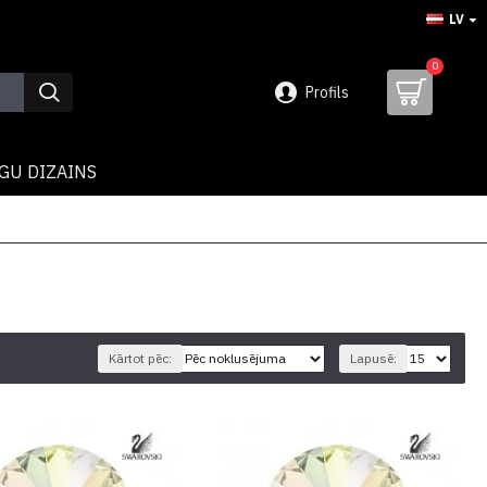
LV
0
Profils
GU DIZAINS
Kārtot pēc:
Lapusē: