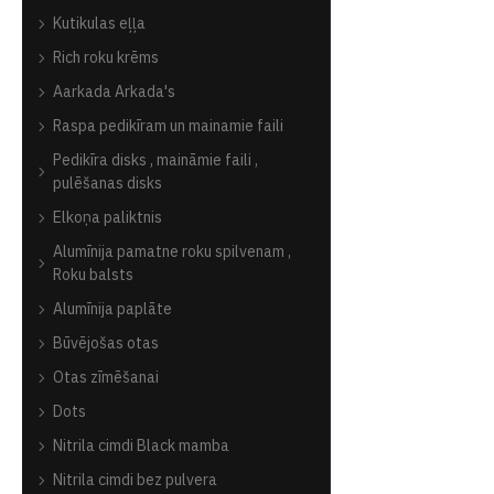
Kutikulas eļļa
Rich roku krēms
Aarkada Arkada's
Raspa pedikīram un mainamie faili
Pedikīra disks , maināmie faili ,
pulēšanas disks
Elkoņa paliktnis
Alumīnija pamatne roku spilvenam ,
Roku balsts
Alumīnija paplāte
Būvējošas otas
Otas zīmēšanai
Dots
Nitrila cimdi Black mamba
Nitrila cimdi bez pulvera