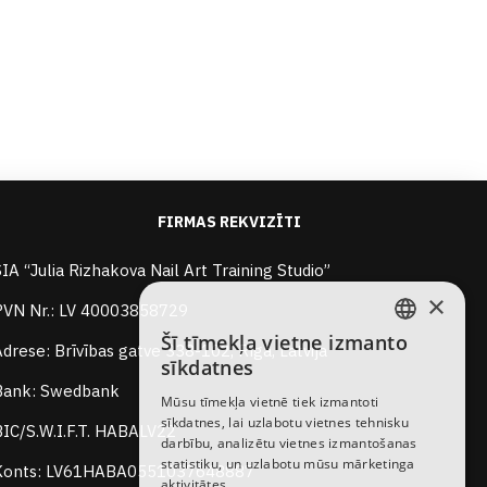
FIRMAS REKVIZĪTI
SIA “Julia Rizhakova Nail Art Training Studio”
×
PVN Nr.: LV 40003858729
Šī tīmekļa vietne izmanto
Adrese: Brīvības gatve 338-102, Rīga, Latvija
LATVIAN
sīkdatnes
RUSSIAN
Bank: Swedbank
Mūsu tīmekļa vietnē tiek izmantoti
sīkdatnes, lai uzlabotu vietnes tehnisku
ENGLISH
BIC/S.W.I.F.T. HABALV22
darbību, analizētu vietnes izmantošanas
statistiku, un uzlabotu mūsu mārketinga
Konts: LV61HABA0551037648887
aktivitātes.