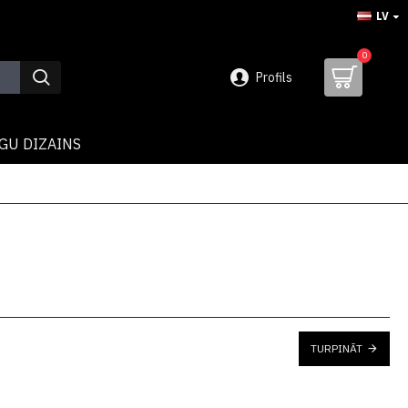
LV
0
Profils
GU DIZAINS
TURPINĀT