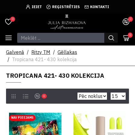
IEIET
REĢISTRĒTIES
KONTAKTI
0
0
0
Galvenā
Ritzy TM
Gēllakas
Tropicana 421- 430 kolekcija
TROPICANA 421- 430 KOLEKCIJA
0
NAV PIEEJAMS