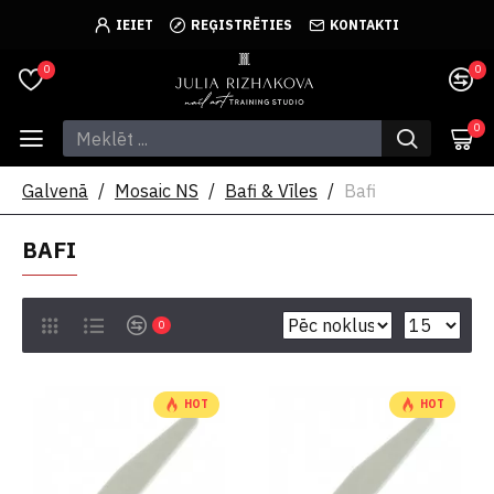
IEIET
REĢISTRĒTIES
KONTAKTI
0
0
0
Galvenā
Mosaic NS
Bafi & Vīles
Bafi
BAFI
0
HOT
HOT