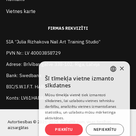
Vietnes karte
FIRMAS REKVIZĪTI
SIA “Julia Rizhakova Nail Art Training Studio”
PVN Nr.: LV 40003858729
Adrese: Brīvības gatve 338-102, Rīga, Latvija
×
Bank: Swedbank
Šī tīmekļa vietne izmanto
LATVIAN
sīkdatnes
BIC/S.W.I.F.T. HABALV22
RUSSIAN
Mūsu tīmekļa vietnē tiek izmantoti
Konts: LV61HABA0551037648887
sīkdatnes, lai uzlabotu vietnes tehnisku
ENGLISH
darbību, analizētu vietnes izmantošanas
statistiku, un uzlabotu mūsu mārketinga
aktivitātes.
Autortiesības © 2021-2024, dmbaltik.com, visas tiesības
aizsargātas
PIEKRĪTU
NEPIEKRĪTU