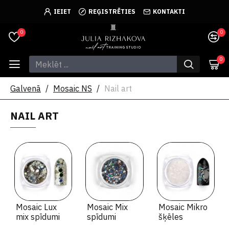
IEIET
REĢISTRĒTIES
KONTAKTI
0
0
0
Galvenā
Mosaic NS
Nail art
NAIL ART
Mosaic Lux
Mosaic Mix
Mosaic Mikro
mix spīdumi
spīdumi
šķēles