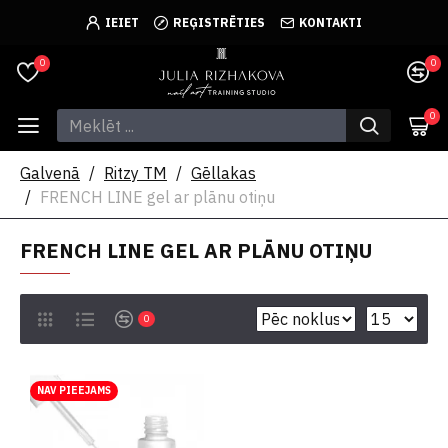
IEIET
REĢISTRĒTIES
KONTAKTI
0
0
0
Galvenā
Ritzy TM
Gēllakas
FRENCH LINE gel ar plānu otiņu
FRENCH LINE GEL AR PLĀNU OTIŅU
0
NAV PIEEJAMS