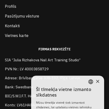
Profils
Pasūtījumu vēsture
Kontakti
Vietnes karte
FIRMAS REKVIZĪTI
SIA “Julia Rizhakova Nail Art Training Studio”
PVN Nr.: LV 40003858729
Adrese: Brīvības gatve 338-102, Rīga, Latvija
×
Bank: Swedbank
Šī tīmekļa vietne izmanto
LATVIAN
sīkdatnes
BIC/S.W.I.F.T. HABALV22
RUSSIAN
Mūsu tīmekļa vietnē tiek izmantoti
Konts: LV61HABA0551037648887
sīkdatnes, lai uzlabotu vietnes tehnisku
ENGLISH