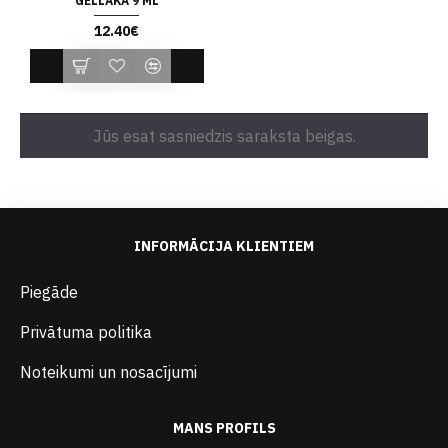
GĒLLAKA 9 ML
12.40€
Jūs esat sasniedzis saraksta beigas.
INFORMĀCIJA KLIENTIEM
Piegāde
Privātuma politika
Noteikumi un nosacījumi
MANS PROFILS