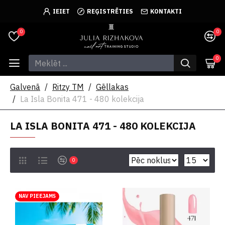
IEIET
REĢISTRĒTIES
KONTAKTI
0
0
0
Galvenā
Ritzy TM
Gēllakas
La Isla Bonita 471 - 480 kolekcija
LA ISLA BONITA 471 - 480 KOLEKCIJA
0
NAV PIEEJAMS