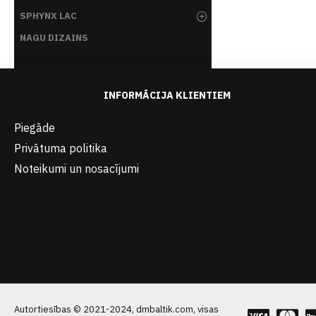
SPHYNX LAC
NAGU DIZAINS
INFORMĀCIJA KLIENTIEM
Piegāde
Privātuma politika
Noteikumi un nosacījumi
Autortiesības © 2021-2024, dmbaltik.com, visas