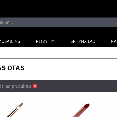
MOSAIC NS
RITZY TM
SPHYNX LAC
NA
S OTAS
dzināt produktus
0