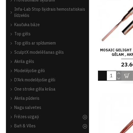
Profesionālie šķidrumi
Infa-Lab Stop šķidrais hemostatiskais
līdzeklis
Kaučuka bāze
Top gēls
Top gēls ar spīdumiem
MOSAIC GELIGHT
SculptX modelēšanas gēls
GĒLAM , A
Akrila gēls
23.6
Modelējošie gēli
D'Ark modelējošie gēli
One stroke gēla krāsa
Akrila pūderis
Nagu salvetes
Frēzes uzgaļi
Bafi & Vīles