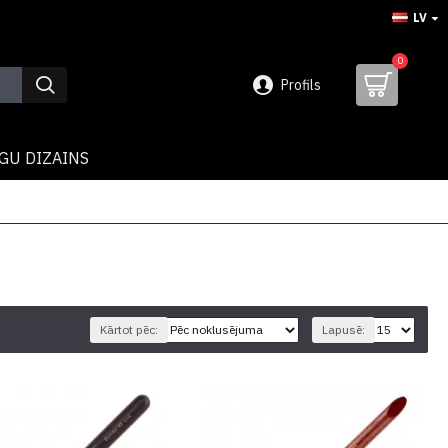
LV
0
Profils
GU DIZAINS
Kārtot pēc:
Lapusē: