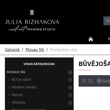
Galvenā
Mosaic NS
Būvējošas otas
BŪVĒJOŠA
VISAS KATEGORIJAS
MOSAIC NS
NLY produkti
Salī
Manikīra tehnika
Nail art
Gēllakas