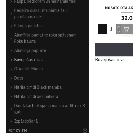
Raspa pedikīram un mainamie faili
MOSAIC OTA AK
Pedikīra disks , maināmie faili ,
pulēšanas disks
32.0
Elkoņa paliktnis
Alumīnija pamatne roku spilvenam ,
Roku balsts
Alumīnija paplāte
Būvējošas otas
Būvējošas otas
Otas zīmēšanai
Dots
Nitrila cimdi Black mamba
Nitrila cimdi bez pulvera
Daudzkārtlietojama maska ar filtru x 3
gab
Izpārdošanā
RITZY TM