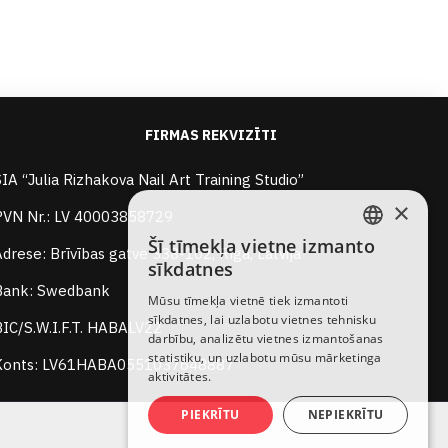
FIRMAS REKVIZĪTI
SIA “Julia Rizhakova Nail Art Training Studio”
×
PVN Nr.: LV 40003858729
Šī tīmekļa vietne izmanto
Adrese: Brīvības gatve 338-102, Rīga, Latvija
LATVIAN
sīkdatnes
RUSSIAN
Bank: Swedbank
Mūsu tīmekļa vietnē tiek izmantoti
sīkdatnes, lai uzlabotu vietnes tehnisku
ENGLISH
BIC/S.W.I.F.T. HABALV22
darbību, analizētu vietnes izmantošanas
statistiku, un uzlabotu mūsu mārketinga
Konts: LV61HABA0551037648887
aktivitātes.
PIEKRĪTU
NEPIEKRĪTU