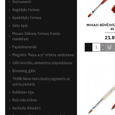
Instrumenti
Augšējās formas
Apakšējās formas
MOSAIC BŪVĒJOŠĀ
Gēla tipši
6S
Mosaic Silikona formas franču
21.8
manikīram
Papildmateriāli
Magnēts "Kaķa acs" efekta veidošanai
Gēls kristālu, akmentiņu stiprināšanai
Blooming gēls
ThINK Neon tints,šķidrs pigments uz
spirta pamata
Kutikulas eļļa
Rich roku krēms
Aarkada Arkada's