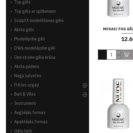
Top gēls
Top gēls ar spīdumiem
SculptX modelēšanas gēls
MOSAIC FOG GĒL
Akrila gēls
12.6
Modelējošie gēli
D'Ark modelējošie gēli
One stroke gēla krāsa
Akrila pūderis
Nagu salvetes
Frēzes uzgaļi
Bafi & Vīles
Instrumenti
Augšējās formas
Apakšējās formas
Gēla tipši