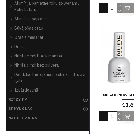
Alumīnija pamatne roku spilvenam ,
Roku balsts
Alumīnija paplāte
Būvējošas otas
Otas zīmēšanai
Dots
Nitrila cimdi Black mamba
Nitrila cimdi bez pulvera
Daudzkārtlietojama maska ar filtru x 3
gab
Izpārdošanā
MOSAIC NOW GĒL
RITZY TM
12.6
SPHYNX LAC
NAGU DIZAINS