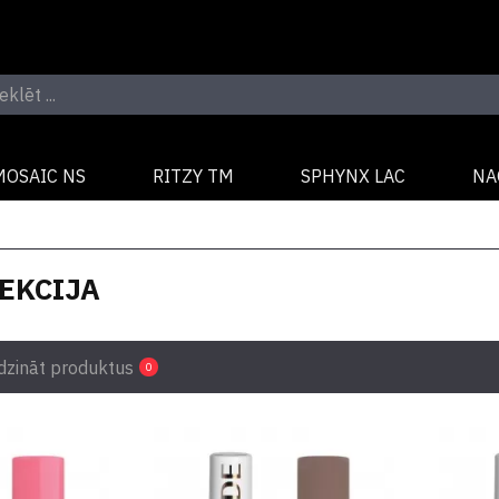
MOSAIC NS
RITZY TM
SPHYNX LAC
NA
EKCIJA
dzināt produktus
0