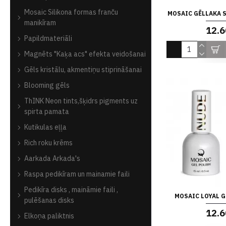
Mosaic Silikona formas franču
MOSAIC GĒLLAKA S
manikīram
12.6
Papildmateriāli
Magnēts "Kaķa acs" efekta veidošanai
Gēls kristālu, akmentiņu stiprināšanai
Blooming gēls
ThINK Neon tints,šķidrs pigments uz
spirta pamata
Kutikulas eļļa
Rich roku krēms
Aarkada Arkada's
Raspa pedikīram un mainamie faili
Pedikīra disks , maināmie faili ,
MOSAIC LOYAL G
pulēšanas disks
12.6
Elkoņa paliktnis