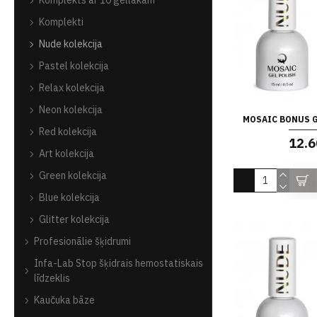
Komplekts ar 10 gēllakam
Komplekti
Nude kolekcija
Pastel kolekcija
Relax kolekcija
Neon kolekcija
MOSAIC BONUS G
Red kolekcija
12.6
Art kolekcija
Green kolekcija
Blue kolekcija
Glitter kolekcija
Profesionālie šķidrumi
Infa-Lab Stop šķidrais hemostatiskais
līdzeklis
Kaučuka bāze