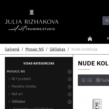
Galvenā
Mosaic NS
Gēllakas
Nude kolekcija
NUDE KOL
VISAS KATEGORIJAS
MOSAIC NS
NLY produkti
Salī
Manikīra tehnika
Nail art
Gēllakas