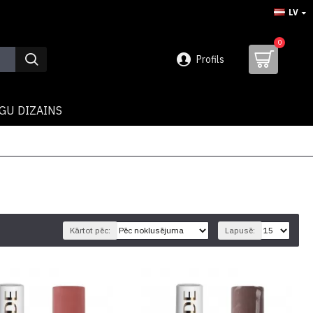
LV
0
Profils
GU DIZAINS
Kārtot pēc:
Lapusē: