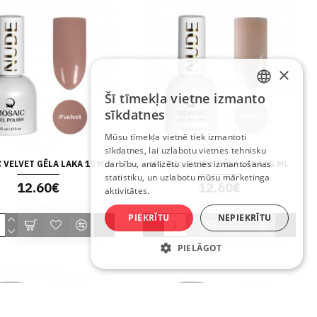
×
Šī tīmekļa vietne izmanto
LATVIAN
sīkdatnes
RUSSIAN
Mūsu tīmekļa vietnē tiek izmantoti
sīkdatnes, lai uzlabotu vietnes tehnisku
ENGLISH
darbību, analizētu vietnes izmantošanas
 VELVET GĒLA LAKA 15 ML
MOSAIC IVORY GĒLA LAKA 15 ML
statistiku, un uzlabotu mūsu mārketinga
12.60€
12.60€
aktivitātes.
PIEKRĪTU
NEPIEKRĪTU
PIELĀGOT