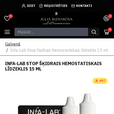
IEIET
REĢISTRĒTIES
KONTAKTI
0
0
0
Galvenā
Infa-Lab Stop šķidrais hemostatiskais līdzeklis 15 ml
INFA-LAB STOP ŠĶIDRAIS HEMOSTATISKAIS
LĪDZEKLIS 15 ML
HOT